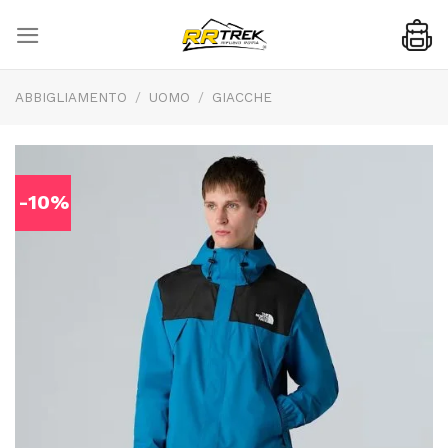
Skip
to
content
ABBIGLIAMENTO
/
UOMO
/
GIACCHE
-10%