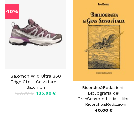
-10%
Salomon W X Ultra 360
Edge Gtx – Calzature –
Salomon
Ricerche&Redazioni-
Il
Il
Bibliografia del
150,00
€
135,00
€
prezzo
prezzo
GranSasso d’Italia – libri
originale
attuale
– Ricerche&Redazioni
era:
è:
40,00
€
150,00 €.
135,00 €.