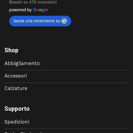
Basato su 476 recensioni
powered by
G
o
o
g
l
e
lascia una recensione su
Shop
Abbigliamento
Accessori
Calzature
Supporto
Spedizioni