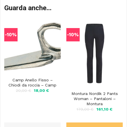
Guarda anche...
-10%
-10%
Camp Anello Fisso –
Chiodi da roccia – Camp
Il
Il
20,00
€
18,00
€
Montura Nordik 2 Pants
prezzo
prezzo
originale
attuale
Woman – Pantaloni –
era:
è:
Montura
20,00 €.
18,00 €.
Il
Il
179,00
€
161,10
€
prezzo
prezzo
originale
attuale
era:
è:
179,00 €.
161,10 €