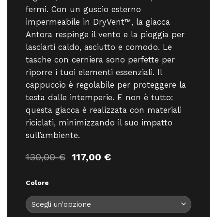
fermi. Con un guscio esterno
impermeabile in DryVent™, la giacca
Antora respinge il vento e la pioggia per
lasciarti caldo, asciutto e comodo. Le
tasche con cerniera sono perfette per
riporre i tuoi elementi essenziali. Il
cappuccio è regolabile per proteggere la
testa dalle intemperie. E non è tutto:
questa giacca è realizzata con materiali
riciclati, minimizzando il suo impatto
sull’ambiente.
Il
Il
130,00
€
117,00
€
prezzo
prezzo
originale
attuale
Colore
era:
è:
130,00 €.
117,00 €.