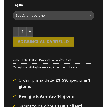
Taglia
The North Face Antora Jkt Man - abbigliamento - T
AGGIUNGI AL CARRELLO
COD:
The North Face Antora Jkt Man
Categorie:
Abbigliamento
,
Giacche
,
Uomo
Ordini prima delle
23:59
, spediti
in 1
giorno
Resi gratuiti
entro 14 giorni
Garantito da oltre
10.000 clienti