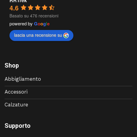
RRTrek
4.6
Basato su 476 recensioni
powered by
G
o
o
g
l
e
lascia una recensione su
Shop
Abbigliamento
Accessori
Calzature
Supporto