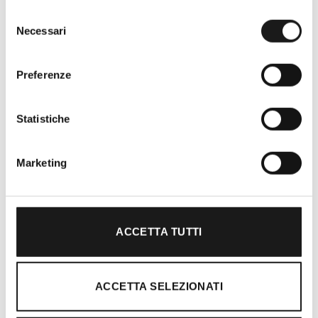
Selezione
Necessari
del
consenso
Preferenze
Statistiche
Oltre 30 anni di esperienza
Nato nel 1990 con il nome di Rifugio
Marketing
Roma, RRTrek è il punto di riferimento
per amanti dell’outdoor a Roma e nel
Lazio. Da sempre soddisfiamo i nostri
clienti con professionalità, rendendo
ACCETTA TUTTI
l’acquisto un’esperienza formativa e
gratificante.
ACCETTA SELEZIONATI