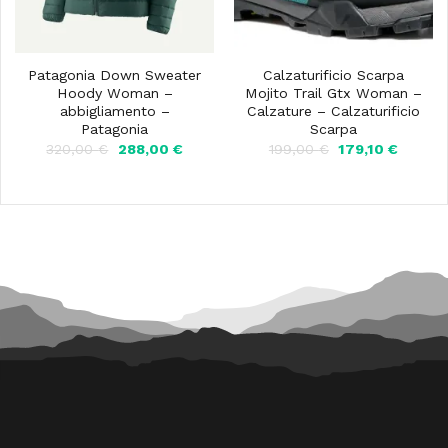
Patagonia Down Sweater
Calzaturificio Scarpa
Hoody Woman –
Mojito Trail Gtx Woman –
abbigliamento –
Calzature – Calzaturificio
Patagonia
Scarpa
Il
Il
Il
Il
320,00
€
288,00
€
199,00
€
179,10
€
prezzo
prezzo
prezzo
prezzo
originale
attuale
originale
attuale
era:
è:
era:
è:
320,00 €.
288,00 €.
199,00 €.
179,10 