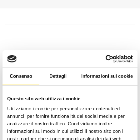
Consenso
Dettagli
Informazioni sui cookie
Questo sito web utilizza i cookie
Oltre 30 anni di esperienza
Utilizziamo i cookie per personalizzare contenuti ed
Nato nel 1990 con il nome di Rifugio
annunci, per fornire funzionalità dei social media e per
Roma, RRTrek è il punto di riferimento
analizzare il nostro traffico. Condividiamo inoltre
per amanti dell’outdoor a Roma e nel
informazioni sul modo in cui utilizzi il nostro sito con i
Lazio. Da sempre soddisfiamo i nostri
nostri partner che si occupano di analisi dei dati web,