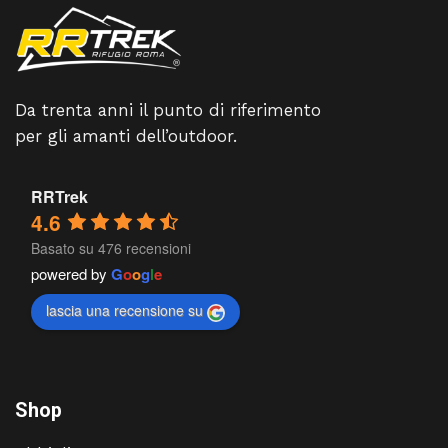
Da trenta anni il punto di riferimento
per gli amanti dell’outdoor.
RRTrek
4.6
Basato su 476 recensioni
powered by
G
o
o
g
l
e
lascia una recensione su
Shop