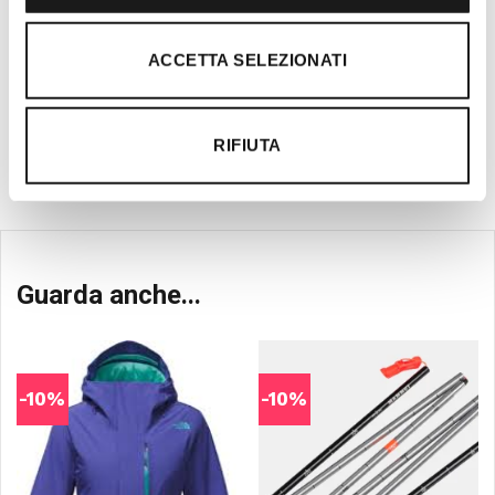
diverse attività outdoor ed è in continuo
aggiornamento per offrire al cliente il
ACCETTA SELEZIONATI
prodotto migliore con la migliore
consulenza tecnica.
RIFIUTA
Guarda anche...
-10%
-10%