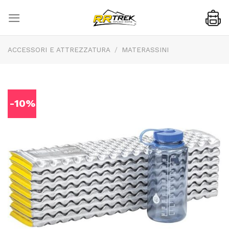
Skip
to
content
ACCESSORI E ATTREZZATURA
/
MATERASSINI
-10%