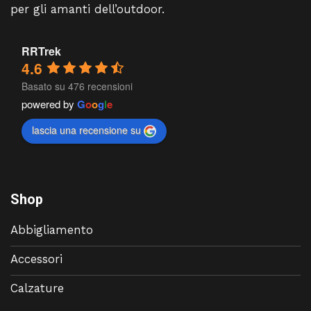
per gli amanti dell’outdoor.
RRTrek
4.6
Basato su 476 recensioni
powered by
G
o
o
g
l
e
lascia una recensione su
Shop
Abbigliamento
Accessori
Calzature