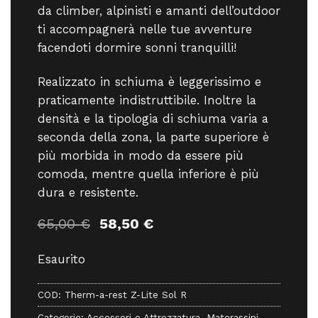
da climber, alpinisti e amanti dell’outdoor
ti accompagnerà nelle tue avventure
facendoti dormire sonni tranquilli!
Realizzato in schiuma è leggerissimo e
praticamente indistruttibile. Inoltre la
densità e la tipologia di schiuma varia a
seconda della zona, la parte superiore è
più morbida in modo da essere più
comoda, mentre quella inferiore è più
dura e resistente.
Il
Il
65,00
€
58,50
€
prezzo
prezzo
originale
attuale
Esaurito
era:
è:
65,00 €.
58,50 €.
COD:
Therm-a-rest Z-Lite Sol R
Categorie:
Accessori e Attrezzatura
,
Materassini