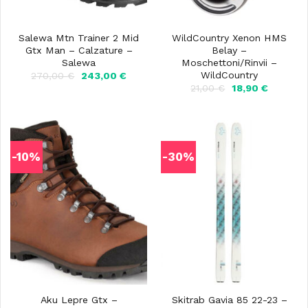
Salewa Mtn Trainer 2 Mid
WildCountry Xenon HMS
Gtx Man – Calzature –
Belay –
Salewa
Moschettoni/Rinvii –
WildCountry
Il
Il
270,00
€
243,00
€
prezzo
prezzo
Il
Il
21,00
€
18,90
€
originale
attuale
prezzo
prezzo
era:
è:
originale
attuale
270,00 €.
243,00 €.
era:
è:
21,00 €.
18,90 €.
-10%
-30%
Aku Lepre Gtx –
Skitrab Gavia 85 22-23 –