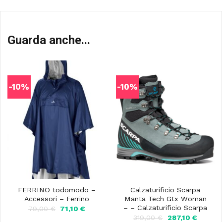
Guarda anche...
-10%
-10%
FERRINO todomodo –
Calzaturificio Scarpa
Accessori – Ferrino
Manta Tech Gtx Woman
– – Calzaturificio Scarpa
Il
Il
79,00
€
71,10
€
prezzo
prezzo
Il
Il
319,00
€
287,10
€
originale
attuale