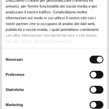
Utilizziamo i cookie per personalizzare contenuti ed
annunci, per fornire funzionalità dei social media e per
analizzare il nostro traffico. Condividiamo inoltre
informazioni sul modo in cui utilizzi il nostro sito con i
nostri partner che si occupano di analisi dei dati web,
pubblicità e social media, i quali potrebbero combinarle
Oltre 30 anni di esperienza
con altre informazioni che hai fornito loro o che hanno
raccolto dal tuo utilizzo dei loro servizi.
Nato nel 1990 con il nome di Rifugio
Roma, RRTrek è il punto di riferimento
per amanti dell’outdoor a Roma e nel
Selezione
Necessari
del
Lazio. Da sempre soddisfiamo i nostri
consenso
clienti con professionalità, rendendo
l’acquisto un’esperienza formativa e
Preferenze
gratificante.
Statistiche
Marketing