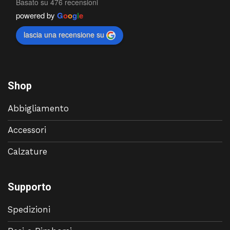
Basato su 476 recensioni
powered by
G
o
o
g
l
e
lascia una recensione su
Shop
Abbigliamento
Accessori
Calzature
Supporto
Spedizioni