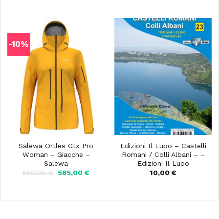
prezzo
prezzo
era:
è:
originale
attuale
79,00 €.
71,10 €.
era:
è:
319,00 €.
287,10 
-10%
Salewa Ortles Gtx Pro
Edizioni Il Lupo – Castelli
Woman – Giacche –
Romani / Colli Albani – –
Salewa
Edizioni Il Lupo
Il
Il
650,00
€
585,00
€
10,00
€
prezzo
prezzo
originale
attuale
era:
è:
650,00 €.
585,00 €.