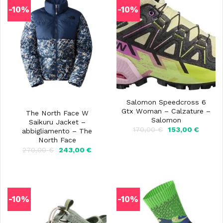
-10%
-10%
Salomon Speedcross 6
Gtx Woman – Calzature –
The North Face W
Salomon
Saikuru Jacket –
Il
Il
170,00
€
153,00
€
abbigliamento – The
prezzo
prezzo
North Face
originale
attuale
Il
Il
270,00
€
243,00
€
era:
è:
prezzo
prezzo
170,00 €.
153,00 
originale
attuale
era:
è:
270,00 €.
243,00 €.
-10%
-10%