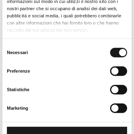
informazioni sul modo in cui utilizzi il nostro sito con i
Nato nel 1990 con il nome di Rifugio
nostri partner che si occupano di analisi dei dati web,
Roma, RRTrek è il punto di riferimento
pubblicità e social media, i quali potrebbero combinarle
per amanti dell’outdoor a Roma e nel
con altre informazioni che hai fornito loro o che hanno
Lazio. Da sempre soddisfiamo i nostri
raccolto dal tuo utilizzo dei loro servizi.
clienti con professionalità, rendendo
l’acquisto un’esperienza formativa e
Selezione
gratificante.
Necessari
del
consenso
Preferenze
Statistiche
Marketing