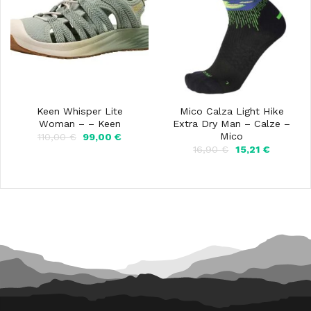
Keen Whisper Lite
Mico Calza Light Hike
Woman – – Keen
Extra Dry Man – Calze –
Mico
Il
Il
110,00
€
99,00
€
prezzo
prezzo
Il
Il
16,90
€
15,21
€
originale
attuale
prezzo
prezzo
era:
è:
originale
attuale
110,00 €.
99,00 €.
era:
è:
16,90 €.
15,21 €.