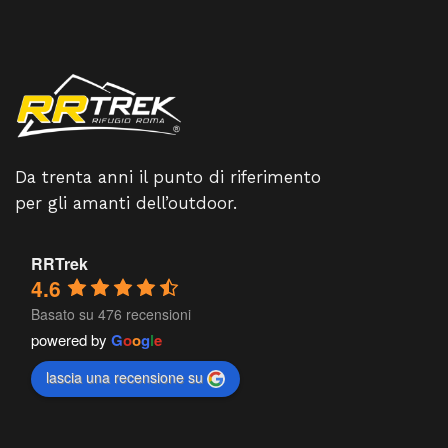
Da trenta anni il punto di riferimento
per gli amanti dell’outdoor.
RRTrek
4.6
Basato su 476 recensioni
powered by
G
o
o
g
l
e
lascia una recensione su