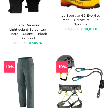
La Sportiva G5 Evo Gtx
Men – Calzature – La
Sportiva
Black Diamond
Il
Il
670,00
€
603,00
€
Lightweight Screentap
prezzo
prezz
Liners – Guanti – Black
originale
attual
Diamond
era:
è:
670,00 €.
603,00
Il
Il
30,00
€
27,00
€
prezzo
prezzo
originale
attuale
era:
è:
30,00 €.
27,00 €.
-10%
-10%