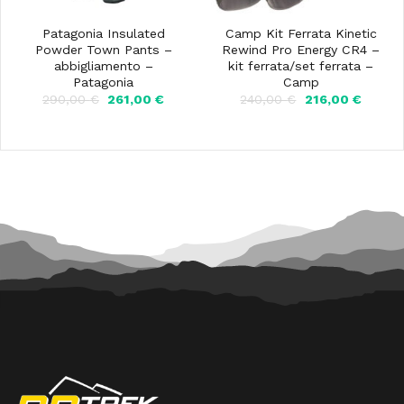
Patagonia Insulated
Camp Kit Ferrata Kinetic
Powder Town Pants –
Rewind Pro Energy CR4 –
abbigliamento –
kit ferrata/set ferrata –
Patagonia
Camp
Il
Il
Il
Il
290,00
€
261,00
€
240,00
€
216,00
€
prezzo
prezzo
prezzo
prezzo
originale
attuale
originale
attuale
era:
è:
era:
è:
290,00 €.
261,00 €.
240,00 €.
216,00