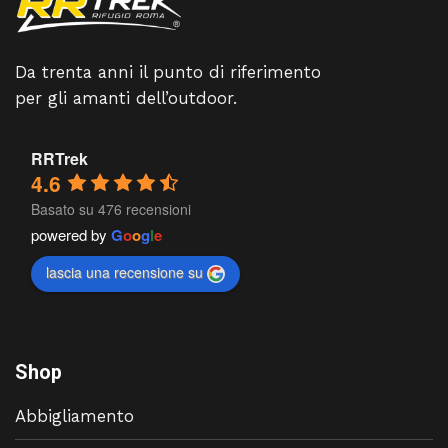
Da trenta anni il punto di riferimento
per gli amanti dell’outdoor.
RRTrek
4.6
Basato su 476 recensioni
powered by
G
o
o
g
l
e
lascia una recensione su
Shop
Abbigliamento