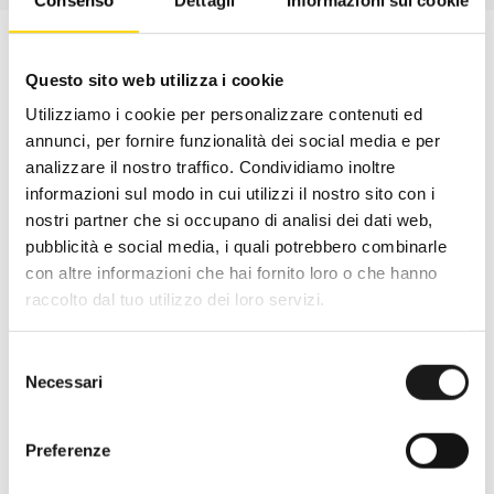
Questo sito web utilizza i cookie
Utilizziamo i cookie per personalizzare contenuti ed
annunci, per fornire funzionalità dei social media e per
analizzare il nostro traffico. Condividiamo inoltre
informazioni sul modo in cui utilizzi il nostro sito con i
nostri partner che si occupano di analisi dei dati web,
pubblicità e social media, i quali potrebbero combinarle
con altre informazioni che hai fornito loro o che hanno
raccolto dal tuo utilizzo dei loro servizi.
Oltre 30 anni di esperienza
Selezione
Nato nel 1990 con il nome di Rifugio
Necessari
del
Roma, RRTrek è il punto di riferimento
consenso
per amanti dell’outdoor a Roma e nel
Preferenze
Lazio. Da sempre soddisfiamo i nostri
clienti con professionalità, rendendo