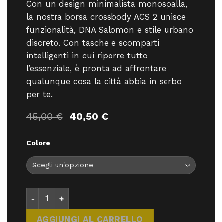
Con un design minimalista monospalla,
la nostra borsa crossbody ACS 2 unisce
funzionalità, DNA Salomon e stile urbano
discreto. Con tasche e scomparti
intelligenti in cui riporre tutto
l’essenziale, è pronta ad affrontare
qualunque cosa la città abbia in serbo
per te.
Il
Il
45,00
€
40,50
€
prezzo
prezzo
originale
attuale
Colore
era:
è:
45,00 €.
40,50 €.
Salomon ACS 2 Revesid - - quantità
AGGIUNGI AL CARRELLO