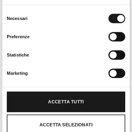
Selezione
Necessari
del
consenso
Preferenze
Statistiche
Oltre 30 anni di esperienza
Marketing
Nato nel 1990 con il nome di Rifugio
Roma, RRTrek è il punto di riferimento
per amanti dell’outdoor a Roma e nel
Lazio. Da sempre soddisfiamo i nostri
ACCETTA TUTTI
clienti con professionalità, rendendo
l’acquisto un’esperienza formativa e
gratificante.
ACCETTA SELEZIONATI