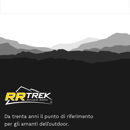
prezzo
prezzo
era:
è:
originale
attuale
165,00 €.
148,50 
era:
è:
285,00 €.
256,50 €.
Da trenta anni il punto di riferimento
per gli amanti dell’outdoor.