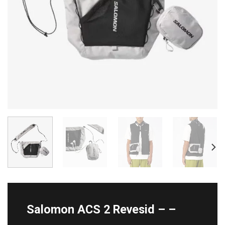
Salomon ACS 2 Revesid – –