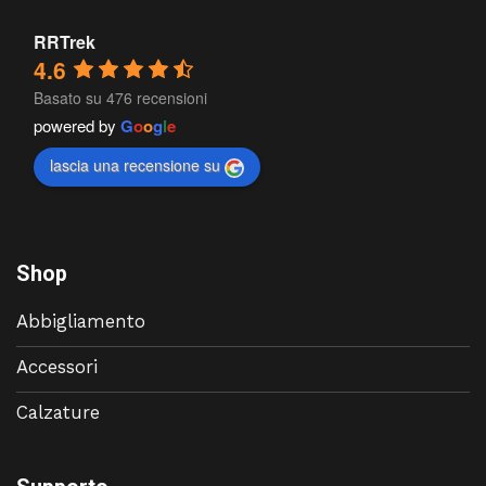
RRTrek
4.6
Basato su 476 recensioni
powered by
G
o
o
g
l
e
lascia una recensione su
Shop
Abbigliamento
Accessori
Calzature