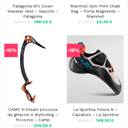
Patagonia M’s Down
Mammut Gym Print Chalk
Sweater Vest – Giacche –
Bag – Porta Magnesite –
Patagonia
Mammut
Il
Il
Il
Il
220,00
€
198,00
€
27,00
€
24,30
€
prezzo
prezzo
prezzo
prezzo
originale
attuale
originale
attuale
era:
è:
era:
è:
220,00 €.
198,00 €.
27,00 €.
24,30 €.
-10%
-10%
CAMP X-Dream piccozza
La Sportiva Futura N –
da ghiaccio e drytooling –
Calzature – La Sportiva
Piccozze – Camp
Il
Il
165,00
€
148,50
€
prezzo
prezzo
Il
Il
285,00
€
256,50
€
originale
attuale