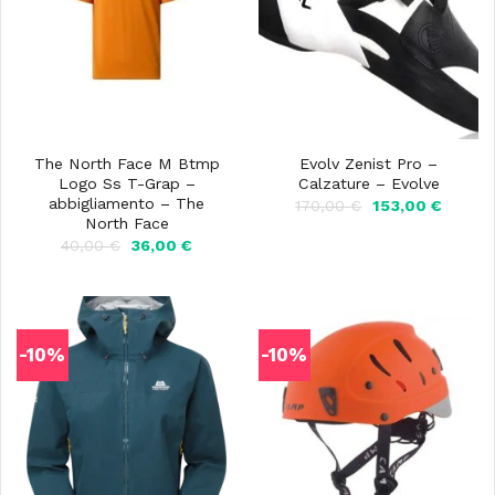
The North Face M Btmp
Evolv Zenist Pro –
Logo Ss T-Grap –
Calzature – Evolve
abbigliamento – The
Il
Il
170,00
€
153,00
€
prezzo
prezzo
North Face
originale
attuale
Il
Il
40,00
€
36,00
€
era:
è:
prezzo
prezzo
170,00 €.
153,00 
originale
attuale
era:
è:
40,00 €.
36,00 €.
-10%
-10%