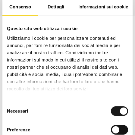
Consenso
Dettagli
Informazioni sui cookie
Questo sito web utilizza i cookie
Utilizziamo i cookie per personalizzare contenuti ed
annunci, per fornire funzionalità dei social media e per
analizzare il nostro traffico. Condividiamo inoltre
informazioni sul modo in cui utilizzi il nostro sito con i
nostri partner che si occupano di analisi dei dati web,
pubblicità e social media, i quali potrebbero combinarle
con altre informazioni che hai fornito loro o che hanno
raccolto dal tuo utilizzo dei loro servizi.
Oltre 30 anni di esperienza
Selezione
Necessari
del
Nato nel 1990 con il nome di Rifugio
consenso
Roma, RRTrek è il punto di riferimento
Preferenze
per amanti dell’outdoor a Roma e nel