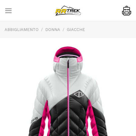
Skip
to
content
ABBIGLIAMENTO
/
DONNA
/
GIACCHE