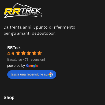
Da trenta anni il punto di riferimento
per gli amanti dell’outdoor.
RRTrek
4.6
Basato su 476 recensioni
powered by
G
o
o
g
l
e
lascia una recensione su
Shop