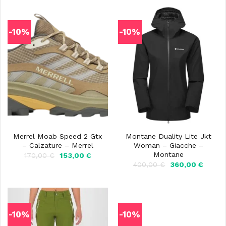
-10%
-10%
Merrel Moab Speed 2 Gtx
Montane Duality Lite Jkt
– Calzature – Merrel
Woman – Giacche –
Montane
Il
Il
170,00
€
153,00
€
prezzo
prezzo
Il
Il
400,00
€
360,00
€
originale
attuale
prezzo
prezz
era:
è:
originale
attual
170,00 €.
153,00 €.
era:
è:
400,00 €.
360,00
-10%
-10%