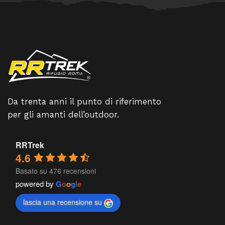
Da trenta anni il punto di riferimento
per gli amanti dell’outdoor.
RRTrek
4.6
Basato su 476 recensioni
powered by
G
o
o
g
l
e
lascia una recensione su