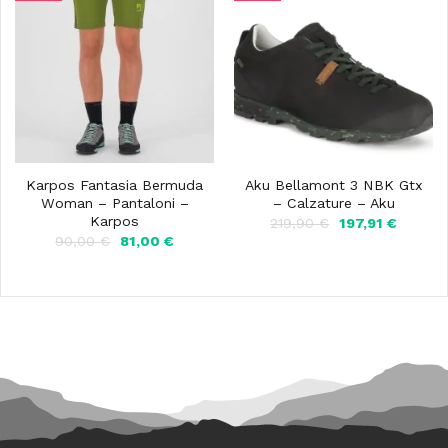
Karpos Fantasia Bermuda
Aku Bellamont 3 NBK Gtx
Woman – Pantaloni –
– Calzature – Aku
Karpos
Il
Il
219,90
€
197,91
€
prezzo
prezzo
Il
Il
90,00
€
81,00
€
originale
attuale
prezzo
prezzo
era:
è:
originale
attuale
219,90 €.
197,91 
era:
è:
90,00 €.
81,00 €.