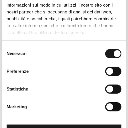
informazioni sul modo in cui utilizzi il nostro sito con i
CONTATTA
nostri partner che si occupano di analisi dei dati web,
pubblicità e social media, i quali potrebbero combinarle
con altre informazioni che hai fornito loro o che hanno
raccolto dal tuo utilizzo dei loro servizi.
Selezione
Necessari
del
consenso
Preferenze
Statistiche
Marketing