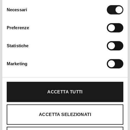
Selezione
Necessari
del
consenso
Preferenze
Statistiche
Oltre 30 anni di esperienza
Marketing
Nato nel 1990 con il nome di Rifugio
Roma, RRTrek è il punto di riferimento
per amanti dell’outdoor a Roma e nel
Lazio. Da sempre soddisfiamo i nostri
ACCETTA TUTTI
clienti con professionalità, rendendo
l’acquisto un’esperienza formativa e
gratificante.
ACCETTA SELEZIONATI