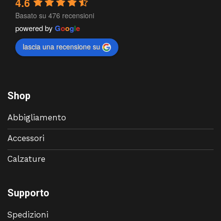
4.6
Basato su 476 recensioni
powered by
G
o
o
g
l
e
lascia una recensione su
Shop
Abbigliamento
Accessori
Calzature
Supporto
Spedizioni