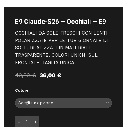
E9 Claude-S26 – Occhiali – E9
OCCHIALI DA SOLE FRESCHI CON LENTI
POLARIZZATE PER LE TUE GIORNATE DI
SOLE, REALIZZATI IN MATERIALE
TRASPARENTE. COLORI UNICHI SUL
FRONTALE. TAGLIA UNICA.
Il
Il
40,00
€
36,00
€
prezzo
prezzo
originale
attuale
Colore
era:
è:
40,00 €.
36,00 €.
E9 Claude-S26 - Occhiali - E9 quantità