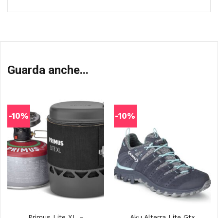
Guarda anche...
-10%
-10%
Primus Lite XL –
Aku Alterra Lite Gtx