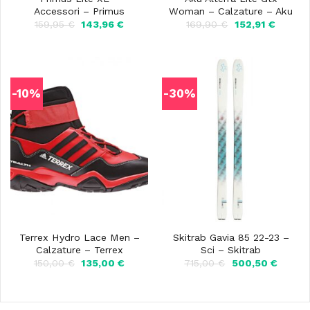
Accessori – Primus
Woman – Calzature – Aku
Il
Il
Il
Il
159,95
€
143,96
€
169,90
€
152,91
€
prezzo
prezzo
prezzo
prezzo
originale
attuale
originale
attuale
era:
è:
era:
è:
159,95 €.
143,96 €.
169,90 €.
152,91 
-10%
-30%
Terrex Hydro Lace Men –
Skitrab Gavia 85 22-23 –
Calzature – Terrex
Sci – Skitrab
Il
Il
Il
Il
150,00
€
135,00
€
715,00
€
500,50
€
prezzo
prezzo
prezzo
prezzo
originale
attuale
originale
attuale
era:
è:
era:
è:
150,00 €.
135,00 €.
715,00 €.
500,50