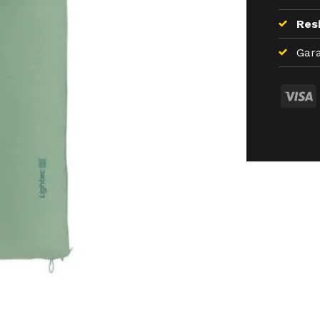
Resi
Gara