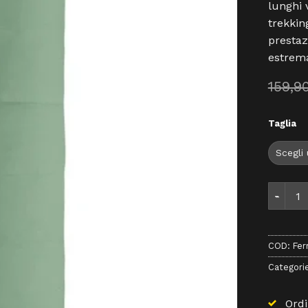
lunghi 
trekkin
prestaz
estrema
159,9
Taglia
Ferrino 
COD:
Fer
Categori
Ordi