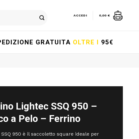
ACCEDI
0,00
€
PEDIZIONE GRATUITA
OLTRE I
95€
rino Lightec SSQ 950 –
o a Pelo – Ferrino
 SSQ 950 è il saccoletto square ideale per