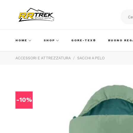
Skip
to
content
Cerca:
HOME
SHOP
GORE-TEX®
BUONO REG
ACCESSORI E ATTREZZATURA
/
SACCHI A PELO
-10%