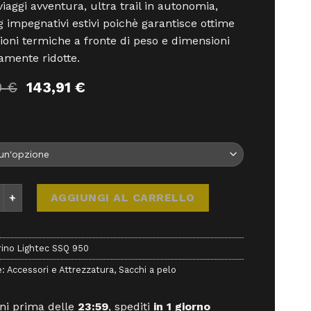
viaggi avventura, ultra trail in autonomia,
g impegnativi estivi poichè garantisce ottime
ioni termiche a fronte di peso e dimensioni
mente ridotte.
Il
Il
0
€
143,91
€
prezzo
prezzo
originale
attuale
era:
è:
159,90 €.
143,91 €.
Lightec SSQ 950 - Sacco a Pelo - Ferrino quantità
AGGIUNGI AL CARRELLO
rino Lightec SSQ 950
e:
Accessori e Attrezzatura
,
Sacchi a pelo
ni prima delle
23:59
, spediti
in 1 giorno