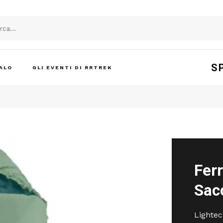
S
ALO
GLI EVENTI DI RRTREK
Fer
Sacc
Lightec