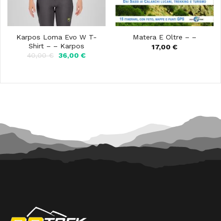
Karpos Loma Evo W T-
Matera E Oltre – –
Shirt – – Karpos
17,00
€
Il
Il
40,00
€
36,00
€
prezzo
prezzo
originale
attuale
era:
è:
40,00 €.
36,00 €.