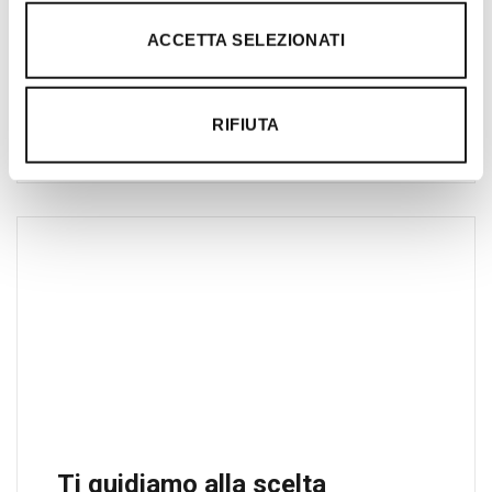
per amanti dell’outdoor a Roma e nel
ACCETTA SELEZIONATI
Lazio. Da sempre soddisfiamo i nostri
clienti con professionalità, rendendo
l’acquisto un’esperienza formativa e
RIFIUTA
gratificante.
Ti guidiamo alla scelta