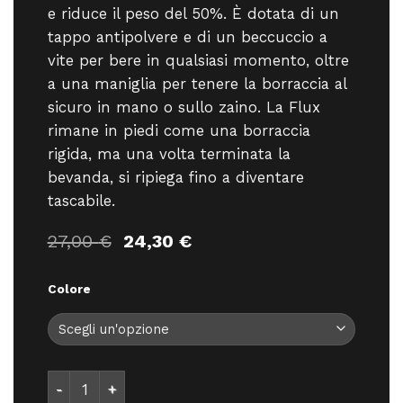
e riduce il peso del 50%. È dotata di un
tappo antipolvere e di un beccuccio a
vite per bere in qualsiasi momento, oltre
a una maniglia per tenere la borraccia al
sicuro in mano o sullo zaino. La Flux
rimane in piedi come una borraccia
rigida, ma una volta terminata la
bevanda, si ripiega fino a diventare
tascabile.
Il
Il
27,00
€
24,30
€
prezzo
prezzo
originale
attuale
Colore
era:
è:
27,00 €.
24,30 €.
HydraPak Flux 1 LT - - HydraPak quantità