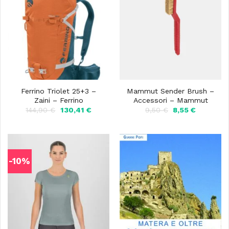
Ferrino Triolet 25+3 –
Mammut Sender Brush –
Zaini – Ferrino
Accessori – Mammut
Il
Il
Il
Il
144,90
€
130,41
€
9,50
€
8,55
€
prezzo
prezzo
prezzo
prezzo
originale
attuale
originale
attuale
era:
è:
era:
è:
144,90 €.
130,41 €.
9,50 €.
8,55 €.
-10%