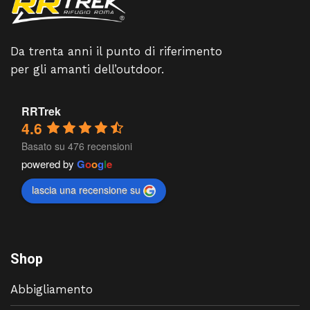
Da trenta anni il punto di riferimento
per gli amanti dell’outdoor.
RRTrek
4.6
Basato su 476 recensioni
powered by
G
o
o
g
l
e
lascia una recensione su
Shop
Abbigliamento