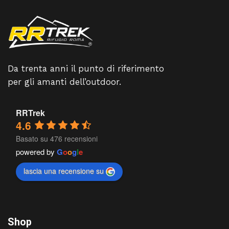
Da trenta anni il punto di riferimento
per gli amanti dell’outdoor.
RRTrek
4.6
Basato su 476 recensioni
powered by
G
o
o
g
l
e
lascia una recensione su
Shop