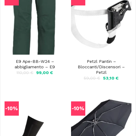
E9 Ape-BB-W24 –
Petzl Pantin –
abbigliamento – E9
Bloccanti/Discensori –
Petzl
Il
Il
110,00
€
99,00
€
prezzo
prezzo
Il
Il
59,00
€
53,10
€
originale
attuale
prezzo
prezzo
era:
è:
originale
attuale
110,00 €.
99,00 €.
era:
è:
59,00 €.
53,10 €.
-10%
-10%