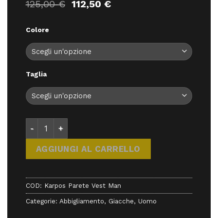
Il
Il
125,00
€
112,50
€
prezzo
prezzo
originale
attuale
Colore
era:
è:
125,00 €.
112,50 €.
Taglia
Karpos Parete Vest Man - Giacche - Karpos quantit
AGGIUNGI AL CARRELLO
COD:
Karpos Parete Vest Man
Categorie:
Abbigliamento
,
Giacche
,
Uomo