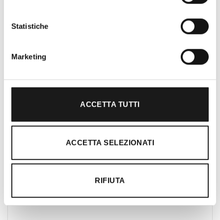
Roma, RRTrek è il punto di riferimento
per amanti dell’outdoor a Roma e nel
Statistiche
Lazio. Da sempre soddisfiamo i nostri
clienti con professionalità, rendendo
Marketing
l’acquisto un’esperienza formativa e
gratificante.
ACCETTA TUTTI
ACCETTA SELEZIONATI
RIFIUTA