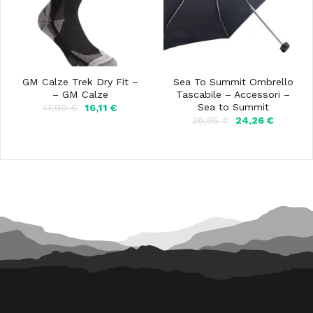
GM Calze Trek Dry Fit –
Sea To Summit Ombrello
– GM Calze
Tascabile – Accessori –
Sea to Summit
Il
Il
17,90
€
16,11
€
prezzo
prezzo
Il
Il
26,95
€
24,26
€
originale
attuale
prezzo
prezzo
era:
è:
originale
attuale
17,90 €.
16,11 €.
era:
è:
26,95 €.
24,26 €.