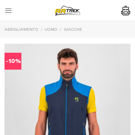
Skip
to
content
ABBIGLIAMENTO
/
UOMO
/
GIACCHE
-10%