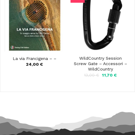
WildCountry Session
La via Francigena – –
Screw Gate – Accessori –
24,00
€
WildCountry
Il
Il
13,00
€
11,70
€
prezzo
prezzo
originale
attuale
era:
è:
13,00 €.
11,70 €.