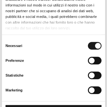
informazioni sul modo in cui utilizzi il nostro sito con i
Oltre 30 anni di esperienza
nostri partner che si occupano di analisi dei dati web,
Nato nel 1990 con il nome di Rifugio
pubblicità e social media, i quali potrebbero combinarle
Roma, RRTrek è il punto di riferimento
con altre informazioni che hai fornito loro o che hanno
raccolto dal tuo utilizzo dei loro servizi.
per amanti dell’outdoor a Roma e nel
Lazio. Da sempre soddisfiamo i nostri
clienti con professionalità, rendendo
Selezione
Necessari
del
l’acquisto un’esperienza formativa e
consenso
gratificante.
Preferenze
Statistiche
Marketing