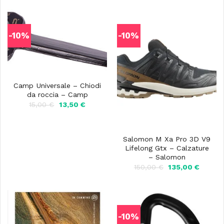
-10%
-10%
Camp Universale – Chiodi
da roccia – Camp
Il
Il
15,00
€
13,50
€
prezzo
prezzo
originale
attuale
era:
è:
15,00 €.
13,50 €.
Salomon M Xa Pro 3D V9
Lifelong Gtx – Calzature
– Salomon
Il
Il
150,00
€
135,00
€
prezzo
prezzo
originale
attuale
era:
è:
150,00 €.
135,00 
-10%