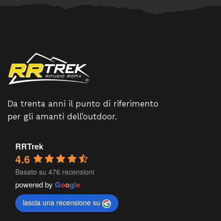
Da trenta anni il punto di riferimento
per gli amanti dell’outdoor.
RRTrek
4.6
Basato su 476 recensioni
powered by
G
o
o
g
l
e
lascia una recensione su