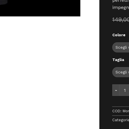
perfett
impegna
149,0
Colore
Taglia
Montura
COD:
Mon
Categori