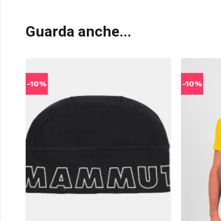
Guarda anche...
-10%
-10%