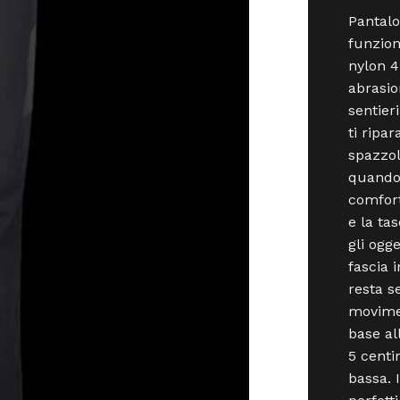
Pantalo
funzion
nylon 4
abrasio
sentier
ti ripar
spazzol
quando 
comfort
e la ta
gli ogg
fascia i
resta s
movimen
base al
5 centi
bassa. 