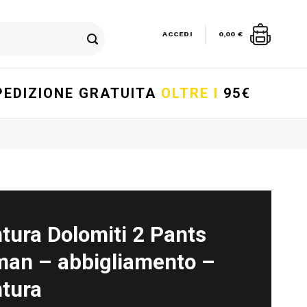
ACCEDI
0,00
€
PEDIZIONE GRATUITA
OLTRE I
95€
tura Dolomiti 2 Pants
an – abbigliamento –
tura