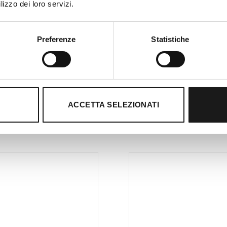
lizzo dei loro servizi.
più bassa. I pantaloni Dolomiti 2 -5 cm da donna sono perfe
impegnative nella stagione fredda.
Preferenze
Statistiche
ACCETTA SELEZIONATI