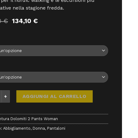
i per il nordic walking e le escursioni più
tive nella stagione fredda.
Il
Il
0
€
134,10
€
prezzo
prezzo
originale
attuale
era:
è:
149,00 €.
134,10 €.
 Dolomiti 2 Pants Woman - abbigliamento - Montura quantità
AGGIUNGI AL CARRELLO
tura Dolomiti 2 Pants Woman
e:
Abbigliamento
,
Donna
,
Pantaloni