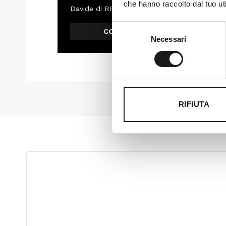
che hanno raccolto dal tuo uti
Davide di RRTrek
Selezione
CONTATTA
Necessari
del
consenso
RIFIUTA