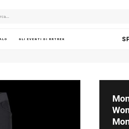
S
ALO
GLI EVENTI DI RRTREK
Mon
Wom
Mon