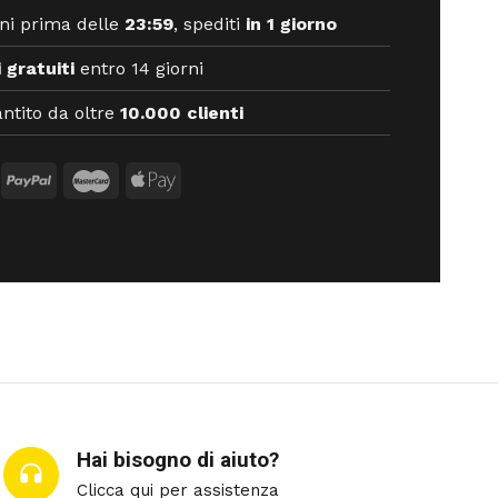
ni prima delle
23:59
, spediti
in 1 giorno
 gratuiti
entro 14 giorni
ntito da oltre
10.000 clienti
Hai bisogno di aiuto?
Clicca qui per assistenza