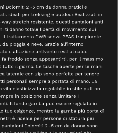
ni Dolomiti 2 -5 cm da donna pratici e
ali: ideali per trekking e outdoor.Realizzati in
-way-stretch resistente, questi pantaloni anti
ni ti danno totale libertà di movimento sui
i. Il trattamento DWR senza PFAS traspirante
a da pioggia e neve. Grazie all’interno
ato e all’azione antivento resti al caldo
fa freddo senza appesantirti, per il massimo
 tutto il giorno. Le tasche aperte per le mani
sca laterale con zip sono perfette per tenere
etti personali sempre a portata di mano. La
n vita elasticizzata regolabile in stile pull-on
empre in posizione senza limitare i
ti. Il fondo gamba può essere regolato in
le tue esigenze, mentre la gamba più corta di
metri è l’ideale per persone di statura più
I pantaloni Dolomiti 2 -5 cm da donna sono