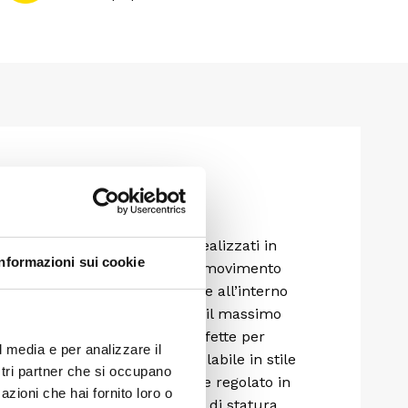
eali per trekking e outdoor.Realizzati in
Informazioni sui cookie
ioni ti danno totale libertà di movimento
ipara da pioggia e neve. Grazie all’interno
freddo senza appesantirti, per il massimo
asca laterale con zip sono perfette per
l media e per analizzare il
cia in vita elasticizzata regolabile in stile
ostri partner che si occupano
ti. Il fondo gamba può essere regolato in
azioni che hai fornito loro o
imetri è l’ideale per persone di statura