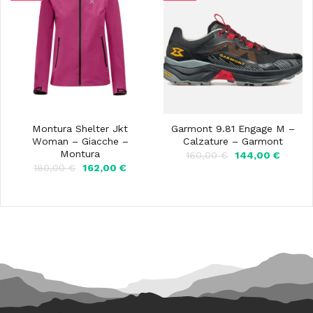
Montura Shelter Jkt
Garmont 9.81 Engage M –
Woman – Giacche –
Calzature – Garmont
Montura
Il
Il
160,00
€
144,00
€
prezzo
prezzo
Il
Il
180,00
€
162,00
€
originale
attuale
prezzo
prezzo
era:
è:
originale
attuale
160,00 €.
144,00 
era:
è:
180,00 €.
162,00 €.