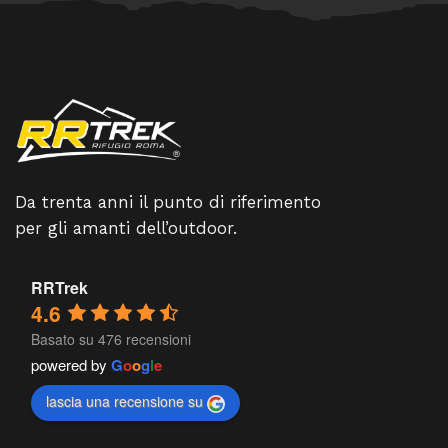
Da trenta anni il punto di riferimento
per gli amanti dell’outdoor.
RRTrek
4.6
Basato su 476 recensioni
powered by
G
o
o
g
l
e
lascia una recensione su