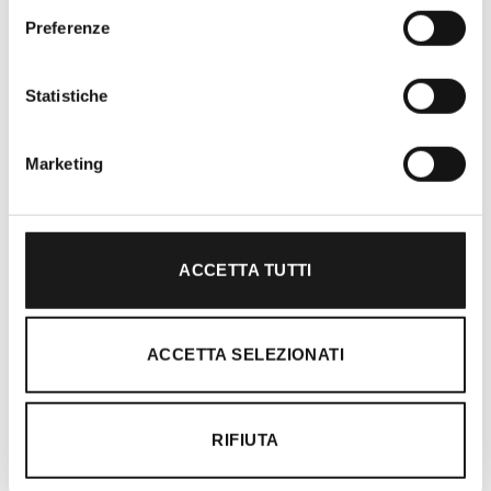
Preferenze
Oltre 30 anni di esperienza
Nato nel 1990 con il nome di Rifugio
Statistiche
Roma, RRTrek è il punto di riferimento
per amanti dell’outdoor a Roma e nel
Marketing
Lazio. Da sempre soddisfiamo i nostri
clienti con professionalità, rendendo
l’acquisto un’esperienza formativa e
gratificante.
ACCETTA TUTTI
ACCETTA SELEZIONATI
RIFIUTA