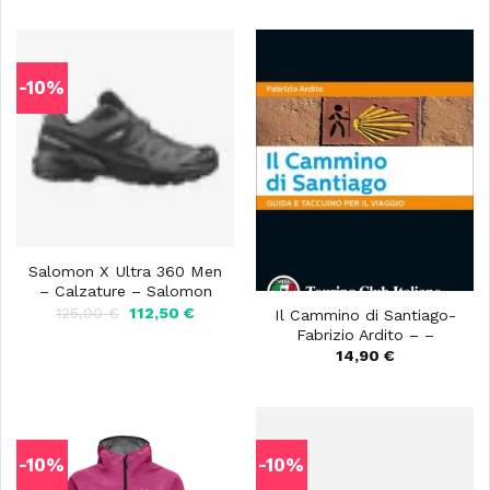
-10%
Salomon X Ultra 360 Men
– Calzature – Salomon
Il
Il
125,00
€
112,50
€
Il Cammino di Santiago-
prezzo
prezzo
Fabrizio Ardito – –
originale
attuale
14,90
€
era:
è:
125,00 €.
112,50 €.
-10%
-10%