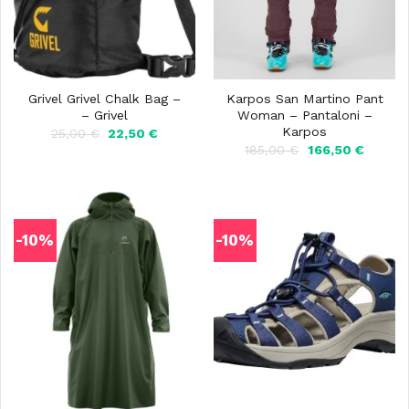
Grivel Grivel Chalk Bag –
Karpos San Martino Pant
– Grivel
Woman – Pantaloni –
Karpos
Il
Il
25,00
€
22,50
€
prezzo
prezzo
Il
Il
185,00
€
166,50
€
originale
attuale
prezzo
prezzo
era:
è:
originale
attuale
25,00 €.
22,50 €.
era:
è:
185,00 €.
166,50 
-10%
-10%