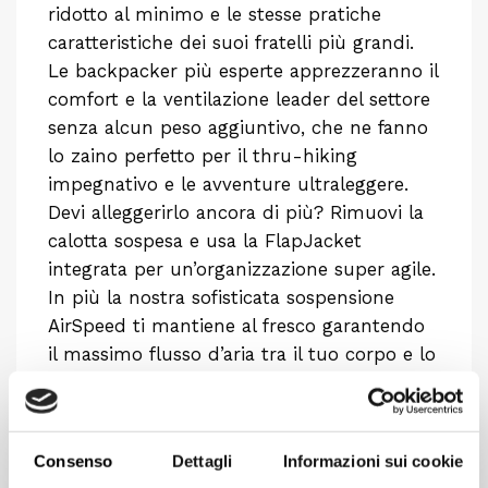
ridotto al minimo e le stesse pratiche
caratteristiche dei suoi fratelli più grandi.
Le backpacker più esperte apprezzeranno il
comfort e la ventilazione leader del settore
senza alcun peso aggiuntivo, che ne fanno
lo zaino perfetto per il thru-hiking
impegnativo e le avventure ultraleggere.
Devi alleggerirlo ancora di più? Rimuovi la
calotta sospesa e usa la FlapJacket
integrata per un’organizzazione super agile.
In più la nostra sofisticata sospensione
AirSpeed ti mantiene al fresco garantendo
il massimo flusso d’aria tra il tuo corpo e lo
zaino: così a ogni chilometro ti sembrerà di
aver appena iniziato. Prodotto interamente
con materiali riciclati.
Consenso
Dettagli
Informazioni sui cookie