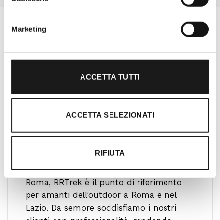
Marketing
ACCETTA TUTTI
ACCETTA SELEZIONATI
Oltre 30 anni di esperienza
RIFIUTA
Nato nel 1990 con il nome di Rifugio
Roma, RRTrek è il punto di riferimento
per amanti dell’outdoor a Roma e nel
Lazio. Da sempre soddisfiamo i nostri