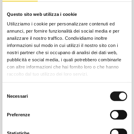
Questo sito web utilizza i cookie
Utilizziamo i cookie per personalizzare contenuti ed
annunci, per fornire funzionalità dei social media e per
analizzare il nostro traffico. Condividiamo inoltre
informazioni sul modo in cui utilizzi il nostro sito con i
nostri partner che si occupano di analisi dei dati web,
pubblicità e social media, i quali potrebbero combinarle
con altre informazioni che hai fornito loro o che hanno
raccolto dal tuo utilizzo dei loro servizi.
Chiedi ad un esperto
Davide di RRTrek
Selezione
CONTATTA
Necessari
del
consenso
Preferenze
Statistiche