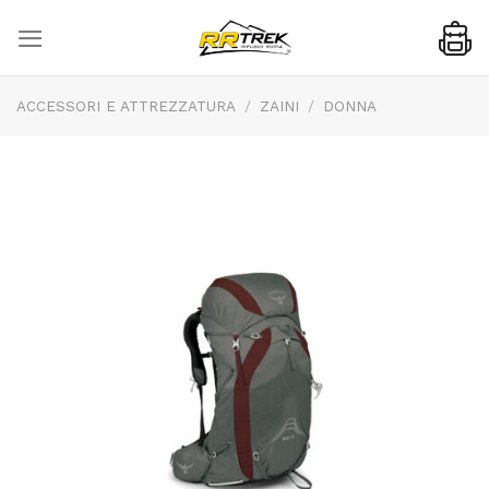
Skip
to
content
ACCESSORI E ATTREZZATURA
/
ZAINI
/
DONNA