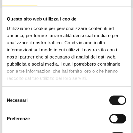
Questo sito web utilizza i cookie
Utilizziamo i cookie per personalizzare contenuti ed
annunci, per fornire funzionalità dei social media e per
analizzare il nostro traffico. Condividiamo inoltre
informazioni sul modo in cui utilizzi il nostro sito con i
nostri partner che si occupano di analisi dei dati web,
pubblicità e social media, i quali potrebbero combinarle
con altre informazioni che hai fornito loro o che hanno
raccolto dal tuo utilizzo dei loro servizi.
Oltre 30 anni di esperienza
Selezione
Necessari
del
Nato nel 1990 con il nome di Rifugio
consenso
Roma, RRTrek è il punto di riferimento
Preferenze
per amanti dell’outdoor a Roma e nel
Lazio. Da sempre soddisfiamo i nostri