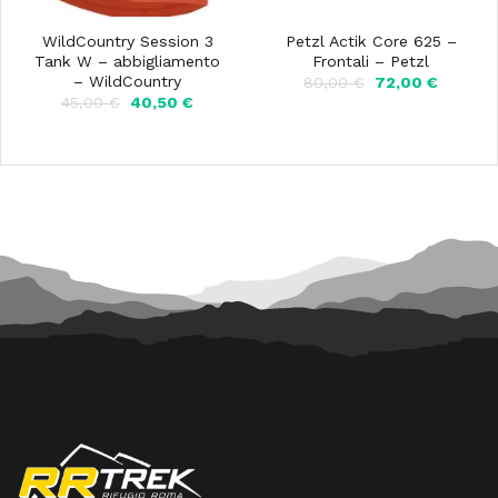
WildCountry Session 3
Petzl Actik Core 625 –
Tank W – abbigliamento
Frontali – Petzl
– WildCountry
Il
Il
80,00
€
72,00
€
prezzo
prezzo
Il
Il
45,00
€
40,50
€
originale
attuale
prezzo
prezzo
era:
è:
originale
attuale
80,00 €.
72,00 €
era:
è:
45,00 €.
40,50 €.