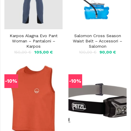
Karpos Alagna Evo Pant
Salomon Cross Season
Woman – Pantaloni –
Waist Belt – Accessori –
Karpos
Salomon
Il
Il
Il
Il
150,00
€
105,00
€
100,00
€
90,00
€
prezzo
prezzo
prezzo
prezzo
originale
attuale
originale
attuale
era:
è:
era:
è:
150,00 €.
105,00 €.
100,00 €.
90,00 €
-10%
-10%