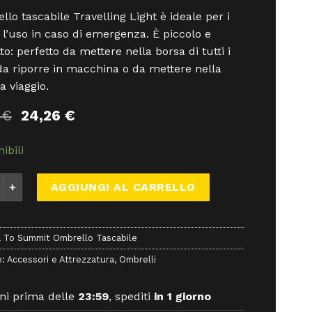
llo tascabile Travelling Light è ideale per i
e l’uso in caso di emergenza. È piccolo e
o: perfetto da mettere nella borsa di tutti i
 da riporre in macchina o da mettere nella
a viaggio.
Il
Il
5
€
24,26
€
prezzo
prezzo
originale
attuale
ibili
era:
è:
26,95 €.
24,26 €.
Summit Ombrello Tascabile - Accessori - Sea to Summit quant
AGGIUNGI AL CARRELLO
 To Summit Ombrello Tascabile
e:
Accessori e Attrezzatura
,
Ombrelli
ni prima delle
23:59
, spediti
in 1 giorno