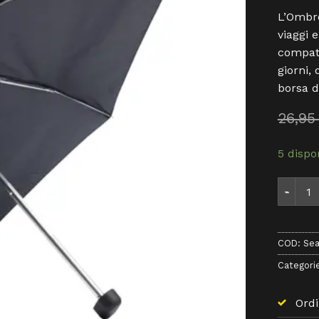
L’Ombre
viaggi 
compatt
giorni,
borsa d
26,9
5 dispon
Sea To 
COD:
Sea
Categori
Ordi