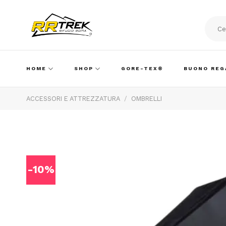
Skip
to
content
Cerca:
HOME
SHOP
GORE-TEX®
BUONO REG
ACCESSORI E ATTREZZATURA
/
OMBRELLI
-10%