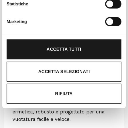
ADATTO ALL’USO ALL’INTERNO E
Statistiche
ALL’APERTO
MANICI DOUBLEHAUL realizzati con corde
Marketing
in poliestere di grado militare.™
MANICI LIPGRIP™ per non essere di
intralcio, così il trasporto della ghiacciaia è
ancora più semplice.
ACCETTA TUTTI
PIEDINI ANTISCIVOLO BEARFOOT™
impediscono lo scivolamento
sull’imbarcazione o sul sedile posteriore.
ACCETTA SELEZIONATI
SLOT DI FISSAGGIO ANCHORPOINT™ per
fissarla facilmente all’imbarcazione, al
rimorchio o al fondo del camion.
RIFIUTA
SMART DESIGN
SISTEMA DI SCARICO VORTEX™ a tenuta
ermetica, robusto e progettato per una
vuotatura facile e veloce.