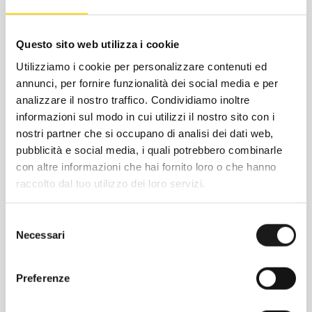
Committee (IGBC) se utilizzato con
lucchetti Master Lock® a gambo extra
lungo.
Questo sito web utilizza i cookie
PRESTAZIONI LEGGENDARIE
Utilizziamo i cookie per personalizzare contenuti ed
STRUTTURA FATWALL™ per arrivare fino a
annunci, per fornire funzionalità dei social media e per
7,6 cm di isolamento.
analizzare il nostro traffico. Condividiamo inoltre
ISOLAMENTO PERMAFROST™ blocchi in
informazioni sul modo in cui utilizzi il nostro sito con i
poliuretano iniettati ad alta pressione
nostri partner che si occupano di analisi dei dati web,
mantengono la temperatura come appena
pubblicità e social media, i quali potrebbero combinarle
con altre informazioni che hai fornito loro o che hanno
riempito.
raccolto dal tuo utilizzo dei loro servizi.
COPERCHIO CON INTERLOCK™ crea una
barriera che si adatta alle condizioni
estreme.
Selezione
Necessari
del
Guarnizione COLDLOCK™ guarnizione di
consenso
alta qualità, adatta al congelamento, che
blocca il calore all’esterno e il freddo
Preferenze
all’interno.