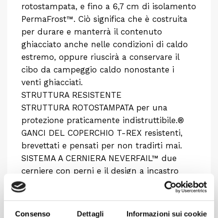
rotostampata, e fino a 6,7 cm di isolamento
PermaFrost™. Ciò significa che è costruita
per durare e manterrà il contenuto
ghiacciato anche nelle condizioni di caldo
estremo, oppure riuscirà a conservare il
cibo da campeggio caldo nonostante i
venti ghiacciati.
STRUTTURA RESISTENTE
STRUTTURA ROTOSTAMPATA per una
protezione praticamente indistruttibile.®
GANCI DEL COPERCHIO T-REX resistenti,
brevettati e pensati per non tradirti mai.
SISTEMA A CERNIERA NEVERFAIL™ due
cerniere con perni e il design a incastro
impediscono la rottura della cerniera.
DESIGN A PROVA DI ORSO approvato dal
comitato Interagency Grizzly Bear
Consenso
Dettagli
Informazioni sui cookie