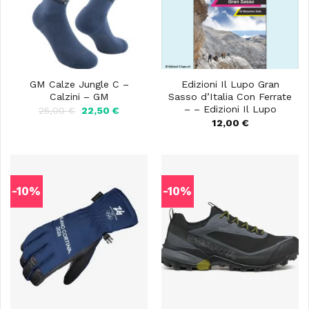
GM Calze Jungle C –
Edizioni Il Lupo Gran
Calzini – GM
Sasso d’Italia Con Ferrate
– – Edizioni Il Lupo
Il
Il
25,00
€
22,50
€
prezzo
prezzo
12,00
€
originale
attuale
era:
è:
25,00 €.
22,50 €.
-10%
-10%